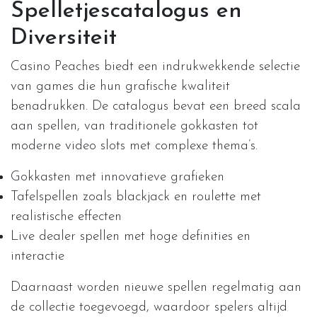
Spelletjescatalogus en
Diversiteit
Casino Peaches biedt een indrukwekkende selectie
van games die hun grafische kwaliteit
benadrukken. De catalogus bevat een breed scala
aan spellen, van traditionele gokkasten tot
moderne video slots met complexe thema’s.
Gokkasten met innovatieve grafieken
Tafelspellen zoals blackjack en roulette met
realistische effecten
Live dealer spellen met hoge definities en
interactie
Daarnaast worden nieuwe spellen regelmatig aan
de collectie toegevoegd, waardoor spelers altijd