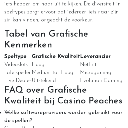
iets hebben om naar uit te kijken. De diversiteit in
speltypes zorgt ervoor dat iedereen iets naar zijn
zin kan vinden, ongeacht de voorkeur.
Tabel van Grafische
Kenmerken
Speltype
Grafische Kwaliteit
Leverancier
Videoslots
Hoog
NetEnt
Tafelspellen
Medium tot Hoog
Microgaming
Live Dealer
Uitstekend
Evolution Gaming
FAQ over Grafische
Kwaliteit bij Casino Peaches
Welke softwareproviders worden gebruikt voor
de spellen?