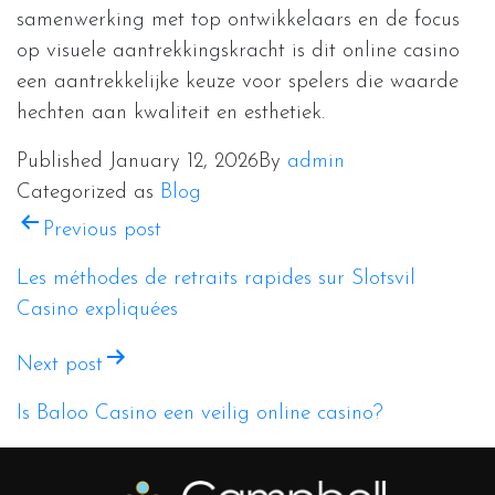
samenwerking met top ontwikkelaars en de focus
op visuele aantrekkingskracht is dit online casino
een aantrekkelijke keuze voor spelers die waarde
hechten aan kwaliteit en esthetiek.
Published
January 12, 2026
By
admin
Categorized as
Blog
Post
Previous post
navigation
Les méthodes de retraits rapides sur Slotsvil
Casino expliquées
Next post
Is Baloo Casino een veilig online casino?