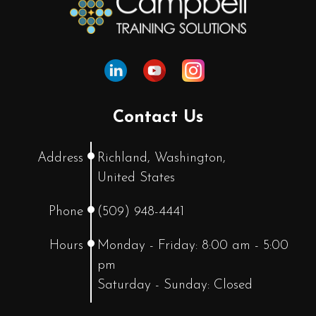
Contact Us
Address
Richland, Washington,
United States
Phone
(509) 948-4441
Hours
Monday - Friday: 8:00 am - 5:00
pm
Saturday - Sunday: Closed