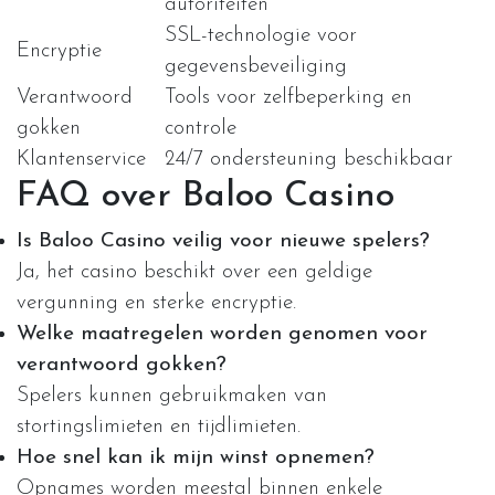
autoriteiten
SSL-technologie voor
Encryptie
gegevensbeveiliging
Verantwoord
Tools voor zelfbeperking en
gokken
controle
Klantenservice
24/7 ondersteuning beschikbaar
FAQ over Baloo Casino
Is Baloo Casino veilig voor nieuwe spelers?
Ja, het casino beschikt over een geldige
vergunning en sterke encryptie.
Welke maatregelen worden genomen voor
verantwoord gokken?
Spelers kunnen gebruikmaken van
stortingslimieten en tijdlimieten.
Hoe snel kan ik mijn winst opnemen?
Opnames worden meestal binnen enkele