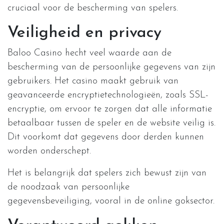
cruciaal voor de bescherming van spelers.
Veiligheid en privacy
Baloo Casino hecht veel waarde aan de
bescherming van de persoonlijke gegevens van zijn
gebruikers. Het casino maakt gebruik van
geavanceerde encryptietechnologieën, zoals SSL-
encryptie, om ervoor te zorgen dat alle informatie
betaalbaar tussen de speler en de website veilig is.
Dit voorkomt dat gegevens door derden kunnen
worden onderschept.
Het is belangrijk dat spelers zich bewust zijn van
de noodzaak van persoonlijke
gegevensbeveiliging, vooral in de online goksector.