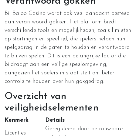
Verantwoord gokken
Bij Baloo Casino wordt ook veel aandacht besteed
aan verantwoord gokken. Het platform biedt
verschillende tools en mogelijkheden, zoals limieten
op stortingen en speeltijd, die spelers helpen hun
spelgedrag in de gaten te houden en verantwoord
te blijven spelen. Dit is een belangrijke factor die
bijdraagt aan een veilige speelomgeving,
aangezien het spelers in staat stelt om beter
controle te houden over hun gokgedrag.
Overzicht van
veiligheidselementen
Kenmerk
Details
Gereguleerd door betrouwbare
Licenties