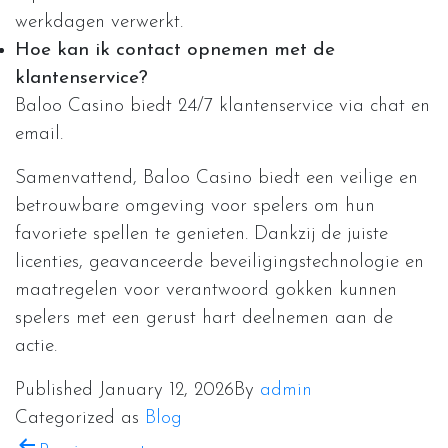
werkdagen verwerkt.
Hoe kan ik contact opnemen met de
klantenservice?
Baloo Casino biedt 24/7 klantenservice via chat en
email.
Samenvattend, Baloo Casino biedt een veilige en
betrouwbare omgeving voor spelers om hun
favoriete spellen te genieten. Dankzij de juiste
licenties, geavanceerde beveiligingstechnologie en
maatregelen voor verantwoord gokken kunnen
spelers met een gerust hart deelnemen aan de
actie.
Published
January 12, 2026
By
admin
Categorized as
Blog