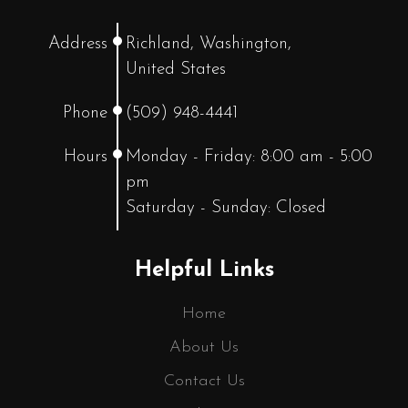
Address
Richland, Washington,
United States
Phone
(509) 948-4441
Hours
Monday - Friday: 8:00 am - 5:00
pm
Saturday - Sunday: Closed
Helpful Links
Home
About Us
Contact Us