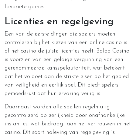
favoriete games.
Licenties en regelgeving
Een van de eerste dingen die spelers moeten
controleren bij het kiezen van een online casino is
of het casino de juiste licenties heeft. Baloo Casino
is voorzien van een geldige vergunning van een
gerenommeerde kansspelautoriteit, wat betekent
dat het voldoet aan de strikte eisen op het gebied
van veiligheid en eerlijk spel. Dit biedt spelers
gemoedsrust dat hun ervaring veilig is.
Daarnaast worden alle spellen regelmatig
gecontroleerd op eerlijkheid door onafhankelijke
instanties, wat bijdraagt aan het vertrouwen in het
casino. Dit soort naleving van regelgeving is