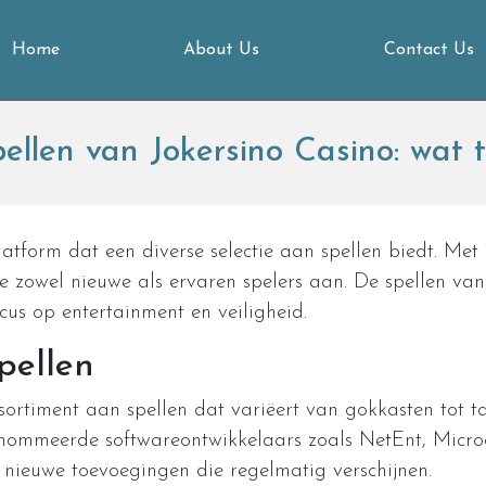
Home
About Us
Contact Us
ellen van Jokersino Casino: wat 
atform dat een diverse selectie aan spellen biedt. Met e
site zowel nieuwe als ervaren spelers aan. De spellen va
cus op entertainment en veiligheid.
pellen
sortiment aan spellen dat variëert van gokkasten tot taf
enommeerde softwareontwikkelaars zoals NetEnt, Micro
t nieuwe toevoegingen die regelmatig verschijnen.