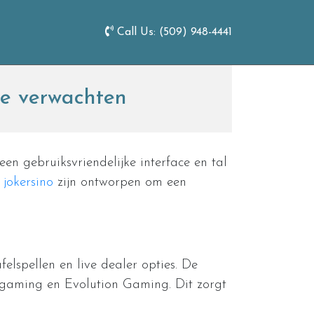
Call Us:
(509) 948-4441
te verwachten
en gebruiksvriendelijke interface en tal
n
jokersino
zijn ontworpen om een
elspellen en live dealer opties. De
gaming en Evolution Gaming. Dit zorgt