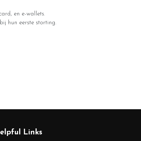
ard, en e-wallets.
j hun eerste storting.
elpful Links