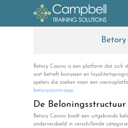
Betory
Betory Casino is een platform dat zich 
wat betreft bonussen en loyaliteitsprogr
spelers die zoeken naar een casinoplatf
betorycasino.app
.
De Beloningsstructuur
Betory Casino biedt een uitgebreide belo
onderverdeeld in verschillende categori