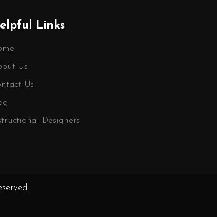
elpful Links
ome
out Us
ntact Us
og
structional Designers
eserved.