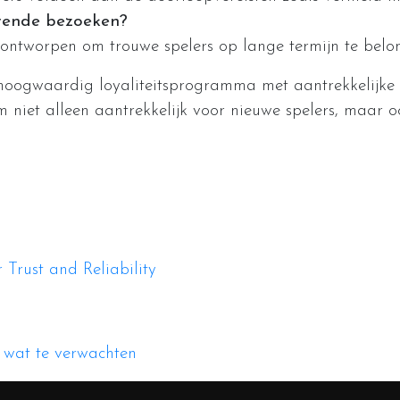
erende bezoeken?
l ontworpen om trouwe spelers op lange termijn te belo
oogwaardig loyaliteitsprogramma met aantrekkelijke 
m niet alleen aantrekkelijk voor nieuwe spelers, maar 
Trust and Reliability
: wat te verwachten