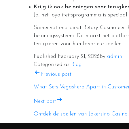
Krijg ik ook beloningen voor terugk
Ja, het loyaliteitsprogramma is speciaa
Samenvattend biedt Betory Casino een h
beloningssysteem. Dit maakt het platfor
terugkeren voor hun favoriete spellen.
Published
February 21, 2026
By
admin
Categorized as
Blog
Post
Previous post
navigation
What Sets Vegashero Apart in Customer 
Next post
Ontdek de spellen van Jokersino Casino