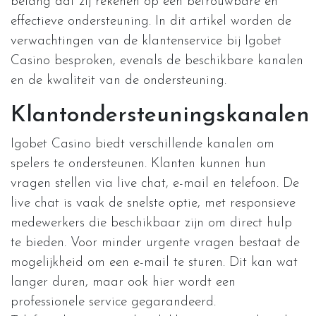
belang dat zij rekenen op een betrouwbare en
effectieve ondersteuning. In dit artikel worden de
verwachtingen van de klantenservice bij Igobet
Casino besproken, evenals de beschikbare kanalen
en de kwaliteit van de ondersteuning.
Klantondersteuningskanalen
Igobet Casino biedt verschillende kanalen om
spelers te ondersteunen. Klanten kunnen hun
vragen stellen via live chat, e-mail en telefoon. De
live chat is vaak de snelste optie, met responsieve
medewerkers die beschikbaar zijn om direct hulp
te bieden. Voor minder urgente vragen bestaat de
mogelijkheid om een e-mail te sturen. Dit kan wat
langer duren, maar ook hier wordt een
professionele service gegarandeerd.