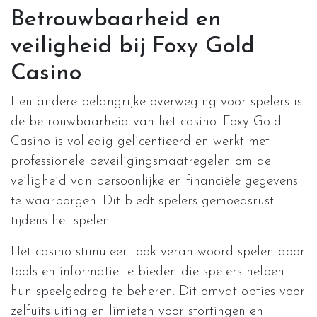
Betrouwbaarheid en
veiligheid bij Foxy Gold
Casino
Een andere belangrijke overweging voor spelers is
de betrouwbaarheid van het casino. Foxy Gold
Casino is volledig gelicentieerd en werkt met
professionele beveiligingsmaatregelen om de
veiligheid van persoonlijke en financiële gegevens
te waarborgen. Dit biedt spelers gemoedsrust
tijdens het spelen.
Het casino stimuleert ook verantwoord spelen door
tools en informatie te bieden die spelers helpen
hun speelgedrag te beheren. Dit omvat opties voor
zelfuitsluiting en limieten voor stortingen en