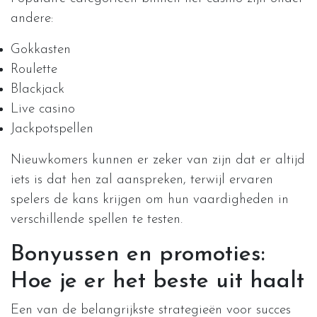
andere:
Gokkasten
Roulette
Blackjack
Live casino
Jackpotspellen
Nieuwkomers kunnen er zeker van zijn dat er altijd
iets is dat hen zal aanspreken, terwijl ervaren
spelers de kans krijgen om hun vaardigheden in
verschillende spellen te testen.
Bonyussen en promoties:
Hoe je er het beste uit haalt
Een van de belangrijkste strategieën voor succes