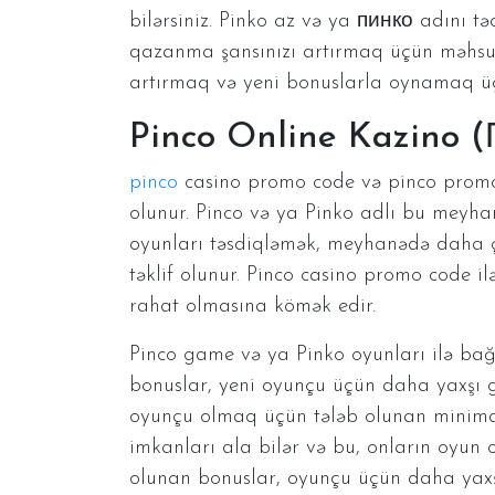
bilərsiniz. Pinko az və ya пинко adını 
qazanma şansınızı artırmaq üçün məhsul 
artırmaq və yeni bonuslarla oynamaq üç
Pinco Online Kazino 
pinco
casino promo code və pinco promo 
olunur. Pinco və ya Pinko adlı bu meyha
oyunları təsdiqləmək, meyhanədə daha 
təklif olunur. Pinco casino promo code
rahat olmasına kömək edir.
Pinco game və ya Pinko oyunları ilə ba
bonuslar, yeni oyunçu üçün daha yaxşı 
oyunçu olmaq üçün tələb olunan minimal
imkanları ala bilər və bu, onların oyu
olunan bonuslar, oyunçu üçün daha yaxş