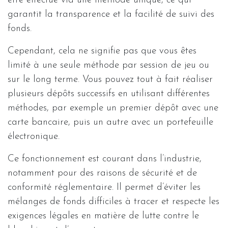
être effectué via une méthode unique, ce qui
garantit la transparence et la facilité de suivi des
fonds.
Cependant, cela ne signifie pas que vous êtes
limité à une seule méthode par session de jeu ou
sur le long terme. Vous pouvez tout à fait réaliser
plusieurs dépôts successifs en utilisant différentes
méthodes, par exemple un premier dépôt avec une
carte bancaire, puis un autre avec un portefeuille
électronique.
Ce fonctionnement est courant dans l’industrie,
notamment pour des raisons de sécurité et de
conformité réglementaire. Il permet d’éviter les
mélanges de fonds difficiles à tracer et respecte les
exigences légales en matière de lutte contre le