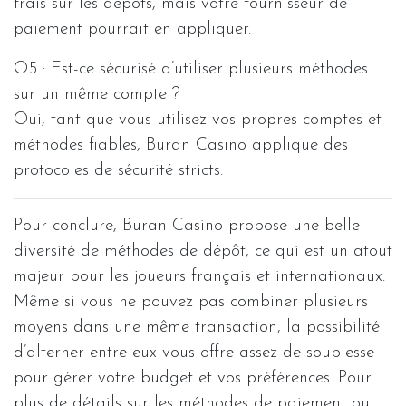
frais sur les dépôts, mais votre fournisseur de
paiement pourrait en appliquer.
Q5 : Est-ce sécurisé d’utiliser plusieurs méthodes
sur un même compte ?
Oui, tant que vous utilisez vos propres comptes et
méthodes fiables, Buran Casino applique des
protocoles de sécurité stricts.
Pour conclure, Buran Casino propose une belle
diversité de méthodes de dépôt, ce qui est un atout
majeur pour les joueurs français et internationaux.
Même si vous ne pouvez pas combiner plusieurs
moyens dans une même transaction, la possibilité
d’alterner entre eux vous offre assez de souplesse
pour gérer votre budget et vos préférences. Pour
plus de détails sur les méthodes de paiement ou