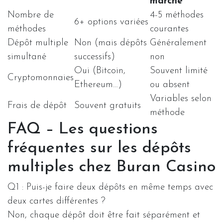
marché
Nombre de
4-5 méthodes
6+ options variées
méthodes
courantes
Dépôt multiple
Non (mais dépôts
Généralement
simultané
successifs)
non
Oui (Bitcoin,
Souvent limité
Cryptomonnaies
Ethereum…)
ou absent
Variables selon
Frais de dépôt
Souvent gratuits
méthode
FAQ – Les questions
fréquentes sur les dépôts
multiples chez Buran Casino
Q1 : Puis-je faire deux dépôts en même temps avec
deux cartes différentes ?
Non, chaque dépôt doit être fait séparément et