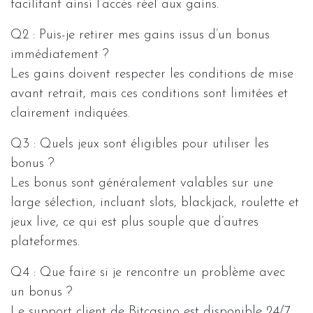
facilitant ainsi l’accès réel aux gains.
Q2 : Puis-je retirer mes gains issus d’un bonus
immédiatement ?
Les gains doivent respecter les conditions de mise
avant retrait, mais ces conditions sont limitées et
clairement indiquées.
Q3 : Quels jeux sont éligibles pour utiliser les
bonus ?
Les bonus sont généralement valables sur une
large sélection, incluant slots, blackjack, roulette et
jeux live, ce qui est plus souple que d’autres
plateformes.
Q4 : Que faire si je rencontre un problème avec
un bonus ?
Le support client de Bitcasino est disponible 24/7