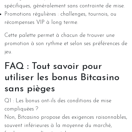
spécifiques, généralement sans contrainte de mise.
Promotions régulières : challenges, tournois, ou
récompenses VIP à long terme.
Cette palette permet à chacun de trouver une
promotion à son rythme et selon ses préférences de
jeu.
FAQ : Tout savoir pour
utiliser les bonus Bitcasino
sans pièges
Q1 : Les bonus ont-ils des conditions de mise
compliquées ?
Non, Bitcasino propose des exigences raisonnables,
souvent inférieures à la moyenne du marché,