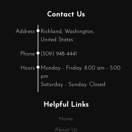
Contact Us
Address
Richland, Washington,
United States
Phone
(509) 948-4441
Hours
Monday - Friday: 8:00 am - 5:00
pm
Saturday - Sunday: Closed
Helpful Links
Home
About Us