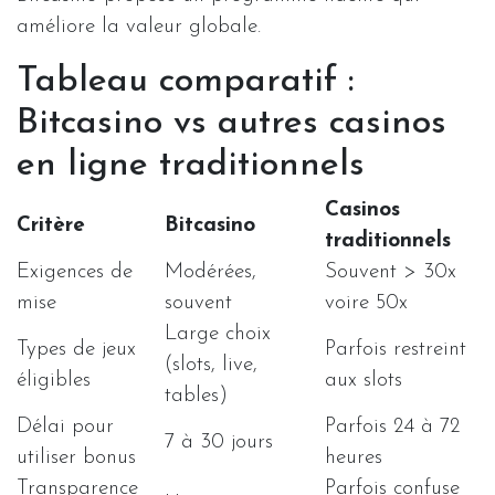
améliore la valeur globale.
Tableau comparatif :
Bitcasino vs autres casinos
en ligne traditionnels
Casinos
Critère
Bitcasino
traditionnels
Exigences de
Modérées,
Souvent > 30x
mise
souvent
voire 50x
Large choix
Types de jeux
Parfois restreint
(slots, live,
éligibles
aux slots
tables)
Délai pour
Parfois 24 à 72
7 à 30 jours
utiliser bonus
heures
Transparence
Parfois confuse