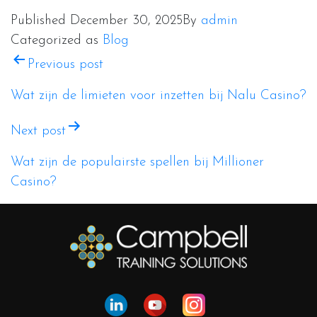
Published
December 30, 2025
By
admin
Categorized as
Blog
Post
Previous post
navigation
Wat zijn de limieten voor inzetten bij Nalu Casino?
Next post
Wat zijn de populairste spellen bij Millioner
Casino?