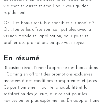
via chat en direct et email pour vous guider
rapidement.
Q5 : Les bonus sont-ils disponibles sur mobile ?
Oui, toutes les offres sont compatibles avec la
version mobile et l’application, pour jouer et
profiter des promotions où que vous soyez.
En résumé
Bitcasino révolutionne l’approche des bonus dans
l’iGaming en offrant des promotions exclusives
associées à des conditions transparentes et justes.
Ce positionnement facilite la jouabilité et la
satisfaction des joueurs, que ce soit pour les
novices ou les plus expérimentés. En adoptant une