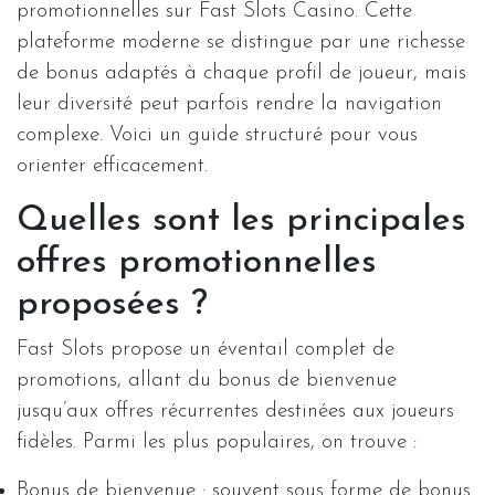
promotionnelles sur Fast Slots Casino. Cette
plateforme moderne se distingue par une richesse
de bonus adaptés à chaque profil de joueur, mais
leur diversité peut parfois rendre la navigation
complexe. Voici un guide structuré pour vous
orienter efficacement.
Quelles sont les principales
offres promotionnelles
proposées ?
Fast Slots propose un éventail complet de
promotions, allant du bonus de bienvenue
jusqu’aux offres récurrentes destinées aux joueurs
fidèles. Parmi les plus populaires, on trouve :
Bonus de bienvenue : souvent sous forme de bonus