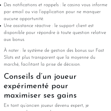
Des notifications et rappels : le casino vous informe
par email ou via l’application pour ne manquer
aucune opportunité.
Une assistance réactive : le support client est
disponible pour répondre à toute question relative
aux bonus.
À noter : le système de gestion des bonus sur Fast
Slots est plus transparent que la moyenne du
marché, facilitant la prise de décision.
Conseils d’un joueur
expérimenté pour
maximiser ses gains
En tant qu’ancien joueur devenu expert, je