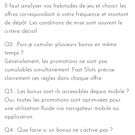
Il faut analyser vos habitudes de jeu et choisir les
offres correspondant à votre fréquence et montant
de dépôt. Les conditions de mise sont souvent le
critère décisif.
Q2 : Puis-je cumuler plusieurs bonus en même
temps ?
Généralement, les promotions ne sont pas
cumulables simultanément. Fast Slots précise
clairement ces règles dans chaque offre.
Q3 : Les bonus sont-ils accessibles depuis mobile ?
Oui, toutes les promotions sont optimisées pour
une utilisation fluide via navigateur mobile ou
application.
Q4 : Que faire si un bonus ne s’active pas ?