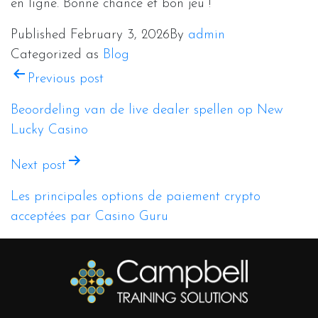
en ligne. Bonne chance et bon jeu !
Published
February 3, 2026
By
admin
Categorized as
Blog
Post
Previous post
navigation
Beoordeling van de live dealer spellen op New
Lucky Casino
Next post
Les principales options de paiement crypto
acceptées par Casino Guru