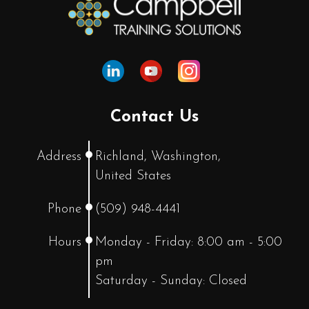
Contact Us
Address
Richland, Washington,
United States
Phone
(509) 948-4441
Hours
Monday - Friday: 8:00 am - 5:00
pm
Saturday - Sunday: Closed