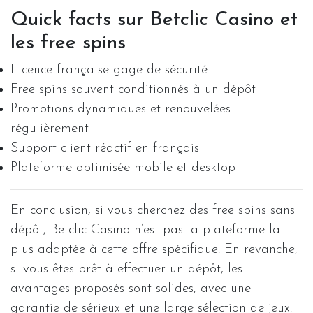
Quick facts sur Betclic Casino et
les free spins
Licence française gage de sécurité
Free spins souvent conditionnés à un dépôt
Promotions dynamiques et renouvelées
régulièrement
Support client réactif en français
Plateforme optimisée mobile et desktop
En conclusion, si vous cherchez des free spins sans
dépôt, Betclic Casino n’est pas la plateforme la
plus adaptée à cette offre spécifique. En revanche,
si vous êtes prêt à effectuer un dépôt, les
avantages proposés sont solides, avec une
garantie de sérieux et une large sélection de jeux.