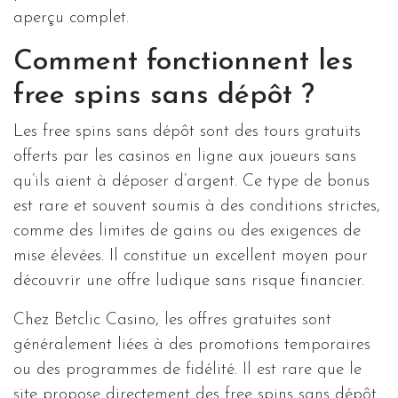
aperçu complet.
Comment fonctionnent les
free spins sans dépôt ?
Les free spins sans dépôt sont des tours gratuits
offerts par les casinos en ligne aux joueurs sans
qu’ils aient à déposer d’argent. Ce type de bonus
est rare et souvent soumis à des conditions strictes,
comme des limites de gains ou des exigences de
mise élevées. Il constitue un excellent moyen pour
découvrir une offre ludique sans risque financier.
Chez Betclic Casino, les offres gratuites sont
généralement liées à des promotions temporaires
ou des programmes de fidélité. Il est rare que le
site propose directement des free spins sans dépôt