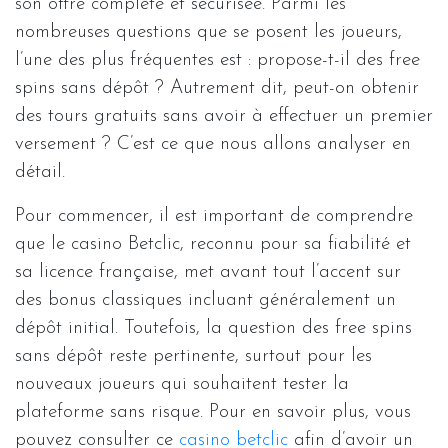
son offre complète et sécurisée. Parmi les
nombreuses questions que se posent les joueurs,
l’une des plus fréquentes est : propose-t-il des free
spins sans dépôt ? Autrement dit, peut-on obtenir
des tours gratuits sans avoir à effectuer un premier
versement ? C’est ce que nous allons analyser en
détail.
Pour commencer, il est important de comprendre
que le casino Betclic, reconnu pour sa fiabilité et
sa licence française, met avant tout l’accent sur
des bonus classiques incluant généralement un
dépôt initial. Toutefois, la question des free spins
sans dépôt reste pertinente, surtout pour les
nouveaux joueurs qui souhaitent tester la
plateforme sans risque. Pour en savoir plus, vous
pouvez consulter ce
casino betclic
afin d’avoir un